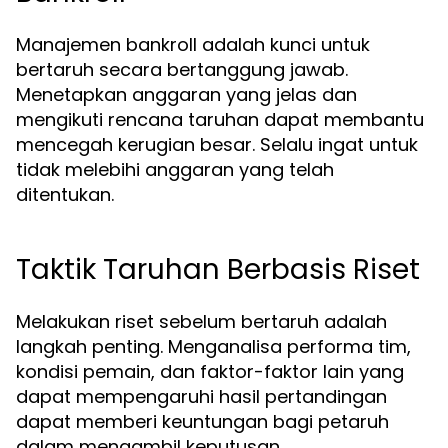
Manajemen bankroll adalah kunci untuk
bertaruh secara bertanggung jawab.
Menetapkan anggaran yang jelas dan
mengikuti rencana taruhan dapat membantu
mencegah kerugian besar. Selalu ingat untuk
tidak melebihi anggaran yang telah
ditentukan.
Taktik Taruhan Berbasis Riset
Melakukan riset sebelum bertaruh adalah
langkah penting. Menganalisa performa tim,
kondisi pemain, dan faktor-faktor lain yang
dapat mempengaruhi hasil pertandingan
dapat memberi keuntungan bagi petaruh
dalam mengambil keputusan.