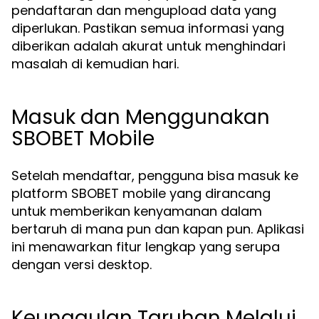
pendaftaran dan mengupload data yang
diperlukan. Pastikan semua informasi yang
diberikan adalah akurat untuk menghindari
masalah di kemudian hari.
Masuk dan Menggunakan
SBOBET Mobile
Setelah mendaftar, pengguna bisa masuk ke
platform SBOBET mobile yang dirancang
untuk memberikan kenyamanan dalam
bertaruh di mana pun dan kapan pun. Aplikasi
ini menawarkan fitur lengkap yang serupa
dengan versi desktop.
Keunggulan Taruhan Melalui