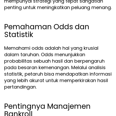
mempunyai strategi yang tepat sangatlah
penting untuk meningkatkan peluang menang.
Pemahaman Odds dan
Statistik
Memahami odds adalah hal yang krusial
dalam taruhan. Odds menunjukkan
probabilitas sebuah hasil dan berpengaruh
pada besaran kemenangan. Melalui analisis
statistik, petaruh bisa mendapatkan informasi
yang lebih akurat untuk memperkirakan hasil
pertandingan.
Pentingnya Manajemen
Bankroll