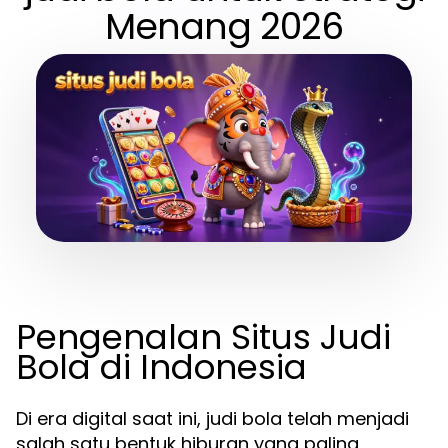
Menang 2026
Pengenalan Situs Judi
Bola di Indonesia
Di era digital saat ini, judi bola telah menjadi
salah satu bentuk hiburan yang paling