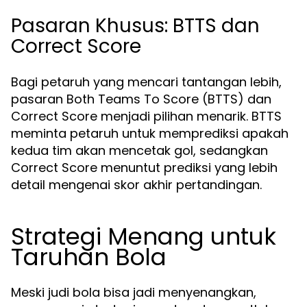
Pasaran Khusus: BTTS dan
Correct Score
Bagi petaruh yang mencari tantangan lebih,
pasaran Both Teams To Score (BTTS) dan
Correct Score menjadi pilihan menarik. BTTS
meminta petaruh untuk memprediksi apakah
kedua tim akan mencetak gol, sedangkan
Correct Score menuntut prediksi yang lebih
detail mengenai skor akhir pertandingan.
Strategi Menang untuk
Taruhan Bola
Meski judi bola bisa jadi menyenangkan,