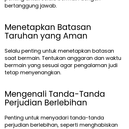
bertanggung jawab.
Menetapkan Batasan
Taruhan yang Aman
Selalu penting untuk menetapkan batasan
saat bermain. Tentukan anggaran dan waktu
bermain yang sesuai agar pengalaman judi
tetap menyenangkan.
Mengenali Tanda-Tanda
Perjudian Berlebihan
Penting untuk menyadari tanda-tanda
perjudian berlebihan, seperti menghabiskan