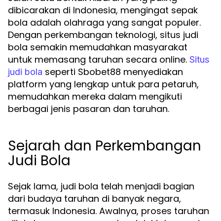
dibicarakan di Indonesia, mengingat sepak
bola adalah olahraga yang sangat populer.
Dengan perkembangan teknologi, situs judi
bola semakin memudahkan masyarakat
untuk memasang taruhan secara online.
Situs
seperti Sbobet88 menyediakan
judi bola
platform yang lengkap untuk para petaruh,
memudahkan mereka dalam mengikuti
berbagai jenis pasaran dan taruhan.
Sejarah dan Perkembangan
Judi Bola
Sejak lama, judi bola telah menjadi bagian
dari budaya taruhan di banyak negara,
termasuk Indonesia. Awalnya, proses taruhan