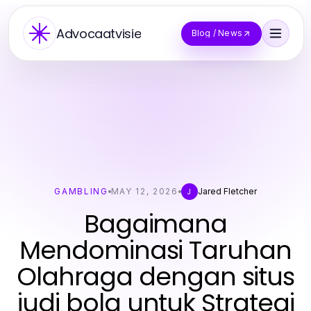
Advocaatvisie
Blog / News
GAMBLING
MAY 12, 2026
Jared Fletcher
J
Bagaimana
Mendominasi Taruhan
Olahraga dengan situs
judi bola untuk Strategi