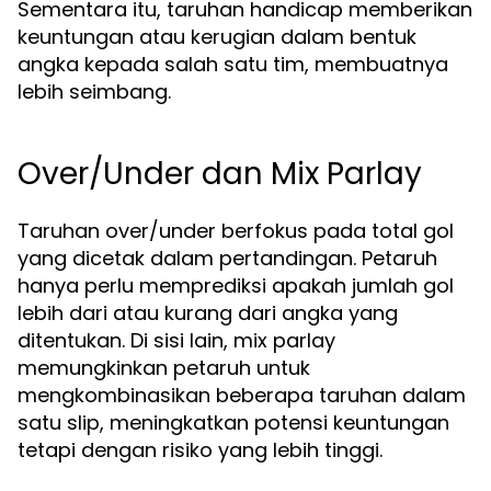
Sementara itu, taruhan handicap memberikan
keuntungan atau kerugian dalam bentuk
angka kepada salah satu tim, membuatnya
lebih seimbang.
Over/Under dan Mix Parlay
Taruhan over/under berfokus pada total gol
yang dicetak dalam pertandingan. Petaruh
hanya perlu memprediksi apakah jumlah gol
lebih dari atau kurang dari angka yang
ditentukan. Di sisi lain, mix parlay
memungkinkan petaruh untuk
mengkombinasikan beberapa taruhan dalam
satu slip, meningkatkan potensi keuntungan
tetapi dengan risiko yang lebih tinggi.