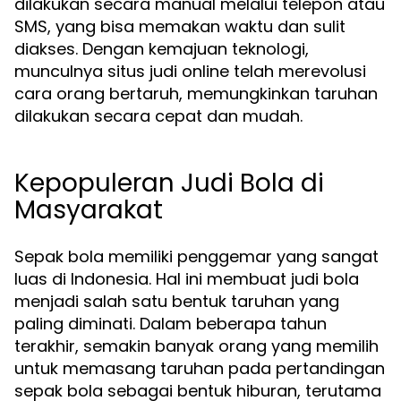
dilakukan secara manual melalui telepon atau
SMS, yang bisa memakan waktu dan sulit
diakses. Dengan kemajuan teknologi,
munculnya situs judi online telah merevolusi
cara orang bertaruh, memungkinkan taruhan
dilakukan secara cepat dan mudah.
Kepopuleran Judi Bola di
Masyarakat
Sepak bola memiliki penggemar yang sangat
luas di Indonesia. Hal ini membuat judi bola
menjadi salah satu bentuk taruhan yang
paling diminati. Dalam beberapa tahun
terakhir, semakin banyak orang yang memilih
untuk memasang taruhan pada pertandingan
sepak bola sebagai bentuk hiburan, terutama